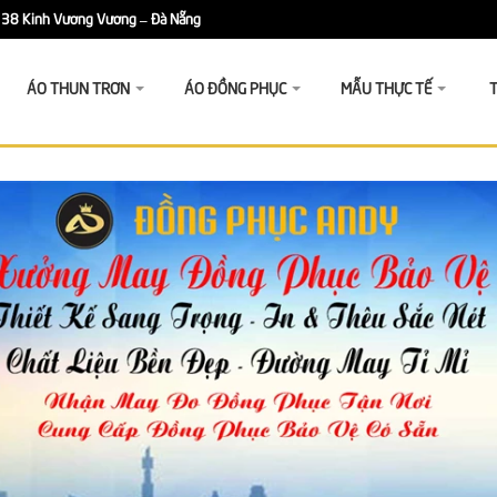
38 Kinh Vương Vương – Đà Nẵng
ÁO THUN TRƠN
ÁO ĐỒNG PHỤC
MẪU THỰC TẾ