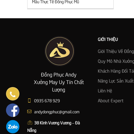
Mẫu Thực Tế Đồng Phục Mũ
GIỚI THIỆU
Giới Thiệu Về Đồn
Quy Mô Nhà Xưởn
Khách Hàng Đối Tá
Đồng Phục Andy
Năng Lực Sản Xuất
Xưởng May Uy Tín Chất
Lượng
Liên Hệ
0935 678 929
About Expert
andydongphuc@gmail.com
38 Kinh Vương Vương – Đà
Nẵng