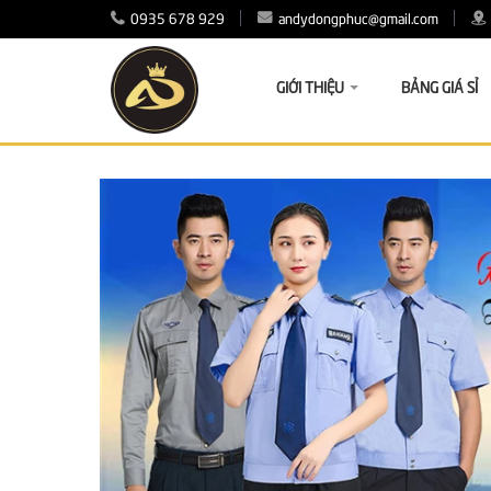
0935 678 929
andydongphuc@gmail.com
GIỚI THIỆU
BẢNG GIÁ SỈ