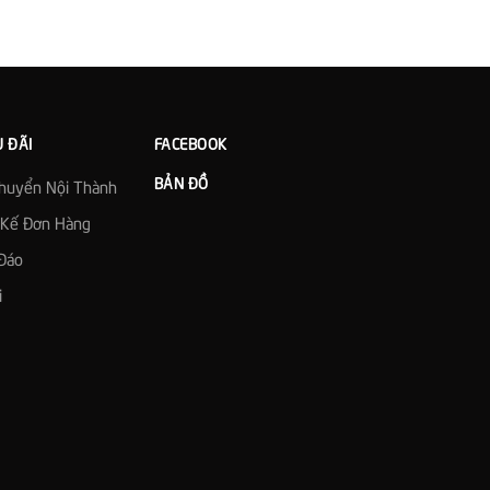
U ĐÃI
FACEBOOK
BẢN ĐỒ
Chuyển Nội Thành
t Kế Đơn Hàng
Đáo
i