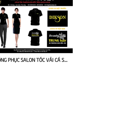
ĐỒNG PHỤC SALON TÓC VẢI CÁ SẤU POLY DIKSON TRUNG HAIR