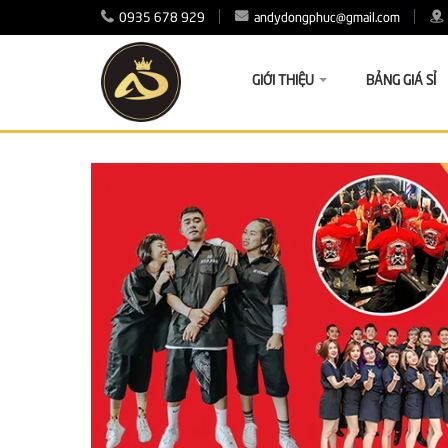
0935 678 929
andydongphuc@gmail.com
GIỚI THIỆU
BẢNG GIÁ SỈ