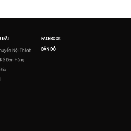
U ĐÃI
FACEBOOK
BẢN ĐỒ
Chuyển Nội Thành
t Kế Đơn Hàng
Đáo
i