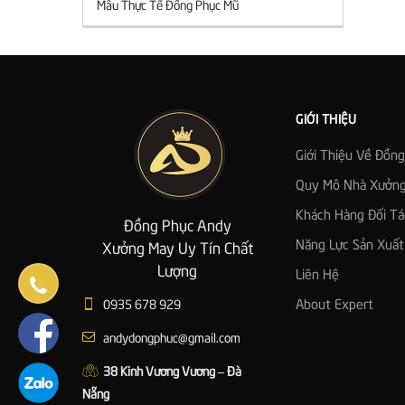
Mẫu Thực Tế Đồng Phục Mũ
GIỚI THIỆU
Giới Thiệu Về Đồn
Quy Mô Nhà Xưởn
Khách Hàng Đối Tá
Đồng Phục Andy
Năng Lực Sản Xuất
Xưởng May Uy Tín Chất
Lượng
Liên Hệ
0935 678 929
About Expert
andydongphuc@gmail.com
38 Kinh Vương Vương – Đà
Nẵng