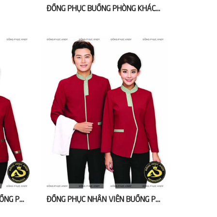
ĐỒNG PHỤC BUỒNG PHÒNG KHÁCH SẠN NĂM SAO
ĐỒNG PHỤC NHÂN VIÊN BUỒNG PHÒNG KHÁCH SẠN CAO CẤP
ĐỒNG PHỤC NHÂN VIÊN BUỒNG PHÒNG KHÁCH SẠN ĐÀ NẴNG