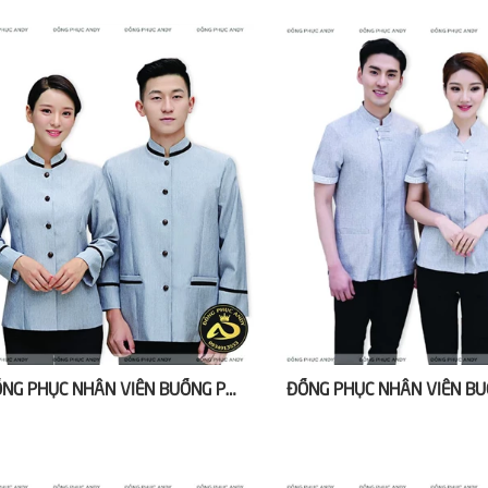
ĐỒNG PHỤC NHÂN VIÊN BUỒNG PHÒNG KHÁCH SẠN GIÁ RẺ