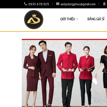
0935 678 929
andydongphuc@gmail.com
GIỚI THIỆU
BẢNG GIÁ SỈ