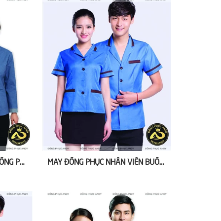
ĐỒNG PHỤC NHÂN VIÊN BUỒNG PHÒNG KHÁCH SẠN VẢI TỐT
MAY ĐỒNG PHỤC NHÂN VIÊN BUỒNG PHÒNG KHÁCH SẠN