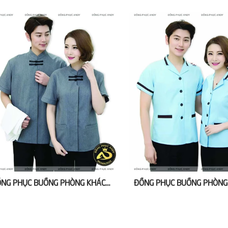
ĐỒNG PHỤC BUỒNG PHÒNG KHÁCH SẠN HAI SAO