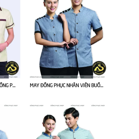
ĐỒNG PHỤC NHÂN VIÊN BUỒNG PHÒNG KHÁCH SẠN NAM NỮ
MAY ĐỒNG PHỤC NHÂN VIÊN BUỒNG PHÒNG KHÁCH SẠN CHÂU Á