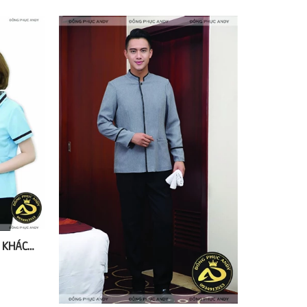
ĐỒNG PHỤC BUỒNG PHÒNG KHÁCH SẠN MỘT SAO