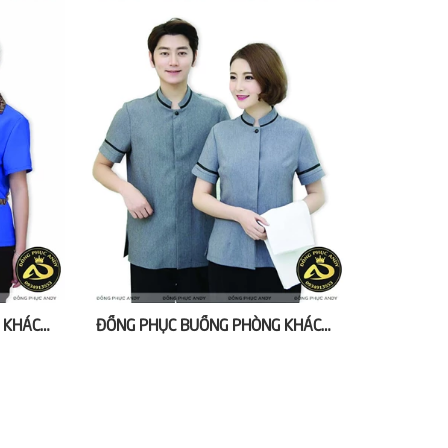
ĐỒNG PHỤC BUỒNG PHÒNG KHÁCH SẠN BA SAO
ĐỒNG PHỤC BUỒNG PHÒNG KHÁCH SẠN BỐN SAO