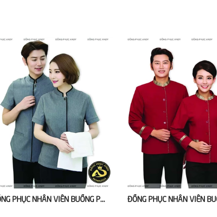
ĐỒNG PHỤC NHÂN VIÊN BUỒNG PHÒNG KHÁCH SẠN