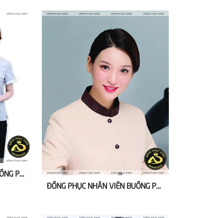
ĐỒNG PHỤC NHÂN VIÊN BUỒNG PHÒNG KHÁCH SẠN HÀN QUỐC
ĐỒNG PHỤC NHÂN VIÊN BUỒNG PHÒNG KHÁCH SẠN MAY SẴN