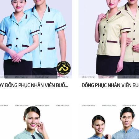
MAY ĐỒNG PHỤC NHÂN VIÊN BUỒNG PHÒNG KHÁCH SẠN ĐÀ NẴNG