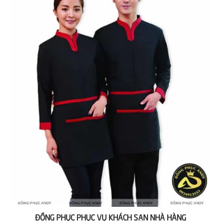
ĐỒNG PHỤC PHỤC VỤ KHÁCH SẠN NHÀ HÀNG