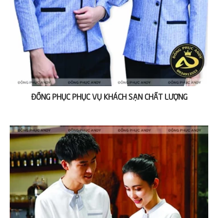
ĐỒNG PHỤC PHỤC VỤ KHÁCH SẠN CHẤT LƯỢNG