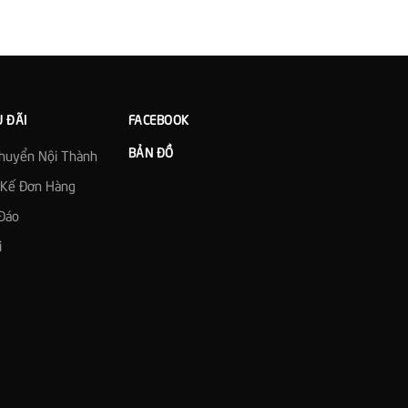
U ĐÃI
FACEBOOK
BẢN ĐỒ
Chuyển Nội Thành
t Kế Đơn Hàng
Đáo
i