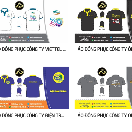
ÁO ĐỒNG PHỤC CÔNG TY VIETTEL MÀU TRẮNG
ÁO ĐỒNG PHỤC CÔNG TY ĐIỆN TRUNG NAM