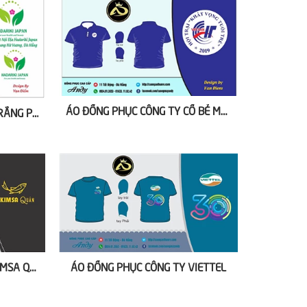
ÁO ĐỒNG PHỤC CÔNG TY CỔ BẺ MÀU XANH DƯƠNG
ÁO ĐỒNG PHỤC CÔNG TY TRẮNG PHỐI XANH LÁ CÂY
ÁO ĐỒNG PHỤC CÔNG TY KIMSA QUÁN
ÁO ĐỒNG PHỤC CÔNG TY VIETTEL