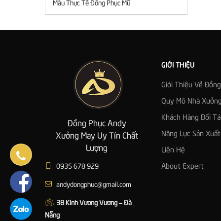
Mẫu Thực Tế Đồng Phục Mũ
GIỚI THIỆU
Giới Thiệu Về Đồn
Quy Mô Nhà Xưởn
Khách Hàng Đối Tá
Đồng Phục Andy
Năng Lực Sản Xuất
Xưởng May Uy Tín Chất
Lượng
Liên Hệ
0935 678 929
About Expert
andydongphuc@gmail.com
38 Kinh Vương Vương – Đà
Nẵng