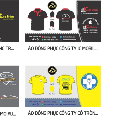
ÁO ĐỒNG PHỤC CÔNG TY ÔNG TRÙM MÀU ĐEN
ÁO ĐỒNG PHỤC CÔNG TY IC MOBILE MÀU ĐEN
ÁO ĐỒNG PHỤC CÔNG TY CỔ TRÒN VÀNG
ÁO ĐỒNG PHỤC CÔNG TY OIMO AUTO