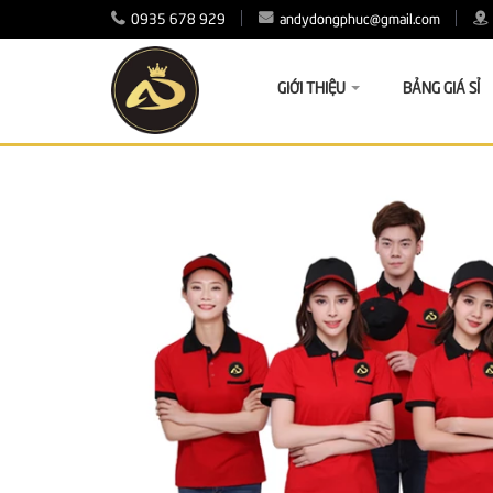
0935 678 929
andydongphuc@gmail.com
GIỚI THIỆU
BẢNG GIÁ SỈ