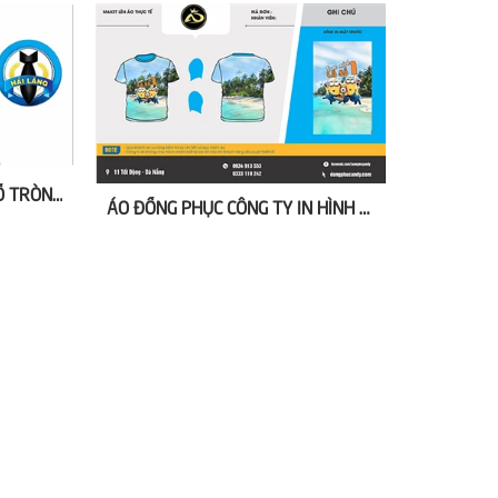
ÁO ĐỒNG PHỤC CÔNG TY CỔ TRÒN ĐẸP
ÁO ĐỒNG PHỤC CÔNG TY IN HÌNH 3D