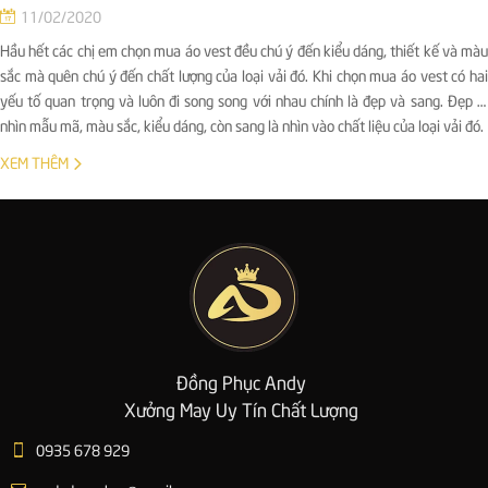
11/02/2020
Hầu hết các chị em chọn mua áo vest đều chú ý đến kiểu dáng, thiết kế và màu
sắc mà quên chú ý đến chất lượng của loại vải đó. Khi chọn mua áo vest có hai
yếu tố quan trọng và luôn đi song song với nhau chính là đẹp và sang. Đẹp là
nhìn mẫu mã, màu sắc, kiểu dáng, còn sang là nhìn vào chất liệu của loại vải đó.
XEM THÊM
Đồng Phục Andy
Xưởng May Uy Tín Chất Lượng
0935 678 929