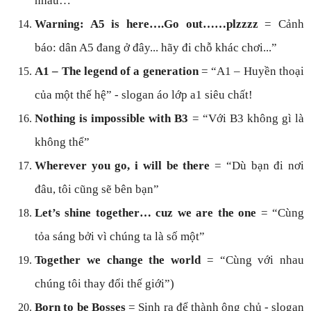
nhau…
Warning: A5 is here….Go out……plzzzz
= Cảnh
báo: dân A5 đang ở đây... hãy đi chỗ khác chơi...”
A1 – The legend of a generation
= “A1 – Huyền thoại
của một thế hệ” - slogan áo lớp a1 siêu chất!
Nothing is impossible with B3
= “Với B3 không gì là
không thể”
Wherever you go, i will be there
= “Dù bạn đi nơi
đâu, tôi cũng sẽ bên bạn”
Let’s shine together… cuz we are the one
= “Cùng
tỏa sáng bởi vì chúng ta là số một”
Together we change the world
= “Cùng với nhau
chúng tôi thay đổi thế giới”)
Born to be Bosses
= Sinh ra để thành ông chủ - slogan