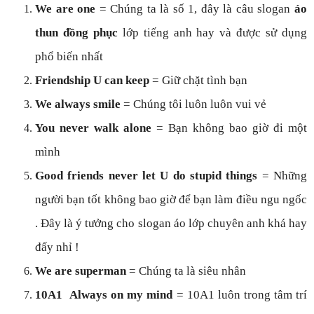
We are one
= Chúng ta là số 1, đây là câu slogan
áo
thun đồng phục
lớp tiếng anh hay và được sử dụng
phổ biến nhất
Friendship U can keep
= Giữ chặt tình bạn
We always smile
= Chúng tôi luôn luôn vui vẻ
You never walk alone
= Bạn không bao giờ đi một
mình
Good friends never let U do stupid things
= Những
người bạn tốt không bao giờ để bạn làm điều ngu ngốc
. Đây là ý tưởng cho slogan áo lớp chuyên anh khá hay
đấy nhỉ !
We are superman
= Chúng ta là siêu nhân
10A1 Always on my mind
= 10A1 luôn trong tâm trí