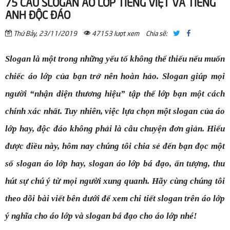
75 CÂU SLOGAN ÁO LỚP TIẾNG VIỆT VÀ TIẾNG
ANH ĐỘC ĐÁO
Thứ Bảy, 23/11/2019
47153 lượt xem
Chia sẽ:
Slogan là một trong những yếu tố không thể thiếu nếu muốn
chiếc áo lớp của bạn trở nên hoàn hảo. Slogan giúp mọi
người “nhận diện thương hiệu” tập thể lớp bạn một cách
chính xác nhất. Tuy nhiên, việc lựa chọn một slogan của áo
lớp hay, độc đáo không phải là câu chuyện đơn giản. Hiểu
được điều này, hôm nay chúng tôi chia sẻ đến bạn đọc một
số slogan áo lớp hay, slogan áo lớp bá đạo, ấn tượng, thu
hút sự chú ý từ mọi người xung quanh. Hãy cùng chúng tôi
theo dõi bài viết bên dưới để xem chi tiết slogan trên áo lớp
ý nghĩa cho
áo lớp
và slogan bá đạo cho áo lớp nhé!