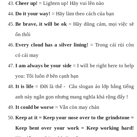
Cheer up!
= Lighten up! Hãy vui lên nào
Do it your way!
= Hãy làm theo cách của bạn
Be brave, it will be ok
= Hãy dũng cảm, mọi việc sẽ
ổn thôi
Every cloud has a silver lining!
= Trong cái rủi còn
có cái may
I am always be your side
= I will be right here to help
you: Tôi luôn ở bên cạnh bạn
It is life
= Đời là thế - Câu slogan áo lớp bằng tiếng
anh này ngắn gọn nhưng mang nghĩa khá rộng đấy !
It could be worse
= Vẫn còn may chán
Keep at it = Keep your nose over to the grindstone =
Keep bent over your work = Keep working hard!