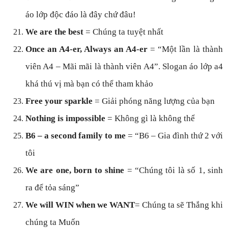
áo lớp độc đáo là đây chứ đâu!
We are the best
= Chúng ta tuyệt nhất
Once an A4-er, Always an A4-er
= “Một lần là thành
viên A4 – Mãi mãi là thành viên A4”. Slogan áo lớp a4
khá thú vị mà bạn có thể tham khảo
Free your sparkle
= Giải phóng năng lượng của bạn
Nothing is impossible
= Không gì là không thể
B6 – a second family to me
= “B6 – Gia đình thứ 2 với
tôi
We are one, born to shine
= “Chúng tôi là số 1, sinh
ra để tỏa sáng”
We will WIN when we WANT
= Chúng ta sẽ Thắng khi
chúng ta Muốn