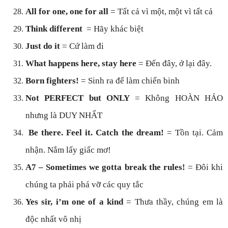
All for one, one for all
= Tất cả vì một, một vì tất cả
Think different
= Hãy khác biệt
Just do it
= Cứ làm đi
What happens here, stay here
= Đến đây, ở lại đây.
Born fighters!
= Sinh ra để làm chiến binh
Not PERFECT but ONLY
= Không HOÀN HẢO
nhưng là DUY NHẤT
Be there. Feel it. Catch the dream!
= Tồn tại. Cảm
nhận. Nắm lấy giấc mơ!
A7 – Sometimes we gotta break the rules!
= Đôi khi
chúng ta phải phá vỡ các quy tắc
Yes sir, i’m one of a kind
= Thưa thầy, chúng em là
độc nhất vô nhị